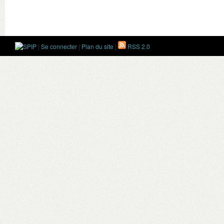
|
Se connecter
|
Plan du site
|
RSS 2.0