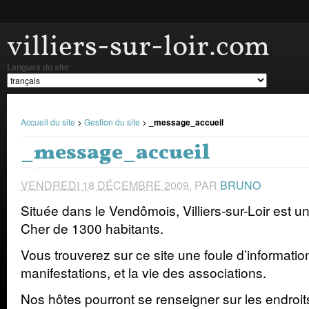
villiers-sur-loir.com
Langues du site
Accueil du site
>
Gestion du site
>
_message_accueil
_message_accueil
VENDREDI 18 DÉCEMBRE 2009
,
PAR
BRUNO
Située dans le Vendômois, Villiers-sur-Loir est 
Cher de 1300 habitants.
Vous trouverez sur ce site une foule d’information
manifestations, et la vie des associations.
Nos hôtes pourront se renseigner sur les endroit