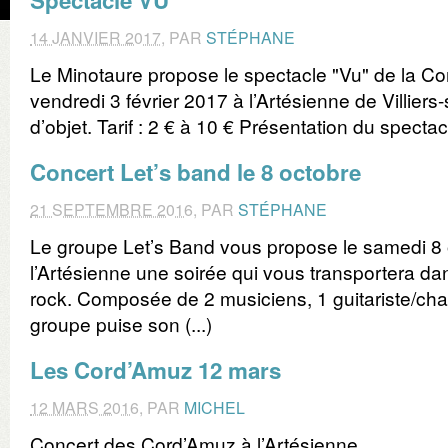
Spectacle VU
14 JANVIER 2017
,
PAR
STÉPHANE
Le Minotaure propose le spectacle "Vu" de la C
vendredi 3 février 2017 à l’Artésienne de Villiers-su
d’objet. Tarif : 2 € à 10 € Présentation du spectacl
Concert Let’s band le 8 octobre
21 SEPTEMBRE 2016
,
PAR
STÉPHANE
Le groupe Let’s Band vous propose le samedi 8
l’Artésienne une soirée qui vous transportera d
rock. Composée de 2 musiciens, 1 guitariste/chant
groupe puise son (...)
Les Cord’Amuz 12 mars
12 MARS 2016
,
PAR
MICHEL
Concert des Cord’Amuz à l’Artésienne.