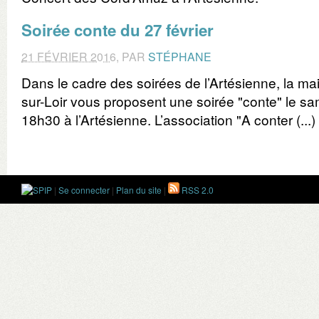
Soirée conte du 27 février
21 FÉVRIER 2016
,
PAR
STÉPHANE
Dans le cadre des soirées de l’Artésienne, la mairi
sur-Loir vous proposent une soirée "conte" le sam
18h30 à l’Artésienne. L’association "A conter (...)
|
Se connecter
|
Plan du site
|
RSS 2.0