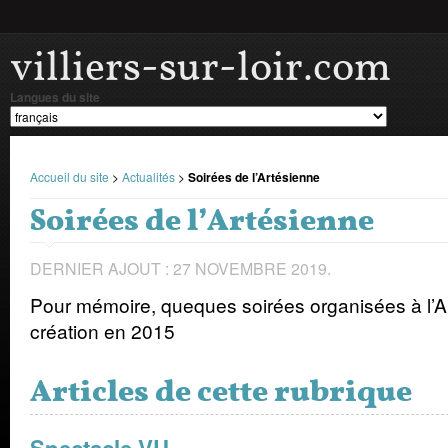
villiers-sur-loir.com
Langues du site
Accueil du site
>
Actualités
>
Soirées de l’Artésienne
Soirées de l’Artésienne
DERNIER AJOUT : 27 NOVEMBRE 2019.
Pour mémoire, queques soirées organisées à l’A
création en 2015
Articles de cette rubrique