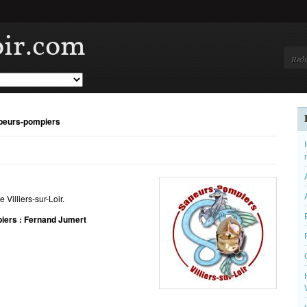
oir.com
peurs-pompiers
 Villiers-sur-Loir.
piers : Fernand Jumert