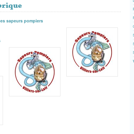
ubrique
des sapeurs pompiers
s