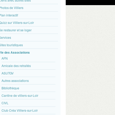
Liens avec autres sites
Photos de Villiers
Plan interactif
Quizz sur Villiers-sur-Loir
Se restaurer et se loger
Services
Sites touristiques
Vie des Associations
AFN
Amicale des retraités
ASUTGV
Autres associations
Bibliothèque
Cantine de villiers-sur-Loir
CIVL
Club Créa Villiers-sur-Loir