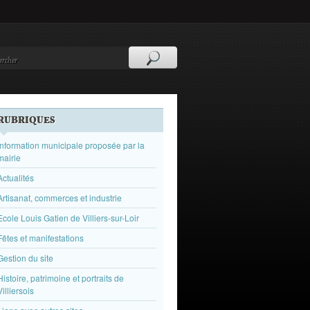
RUBRIQUES
Information municipale proposée par la
mairie
Actualités
Artisanat, commerces et industrie
Ecole Louis Gatien de Villiers-sur-Loir
Fêtes et manifestations
Gestion du site
Histoire, patrimoine et portraits de
Villiersois