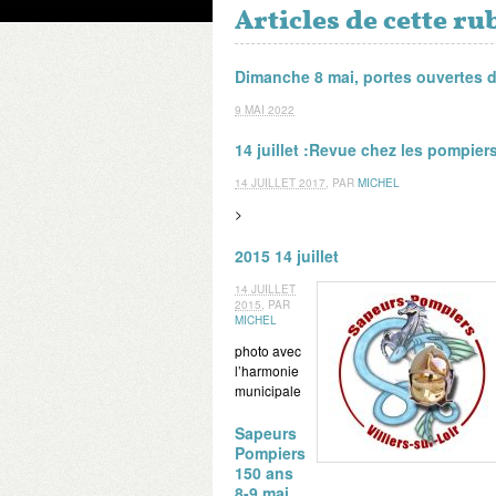
Articles de cette r
Dimanche 8 mai, portes ouvertes 
9 MAI 2022
14 juillet :Revue chez les pompier
14 JUILLET 2017
,
PAR
MICHEL
>
2015 14 juillet
14 JUILLET
2015
,
PAR
MICHEL
photo avec
l’harmonie
municipale
Sapeurs
Pompiers
150 ans
8-9 mai