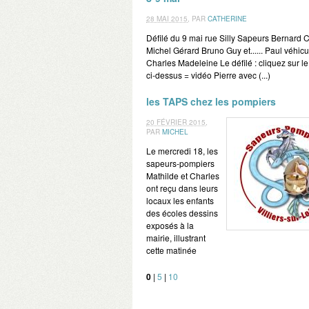
28 MAI 2015
,
PAR
CATHERINE
Défilé du 9 mai rue Silly Sapeurs Bernard 
Michel Gérard Bruno Guy et...... Paul véhicul
Charles Madeleine Le défilé : cliquez sur le
ci-dessus = vidéo Pierre avec (...)
les TAPS chez les pompiers
20 FÉVRIER 2015
,
PAR
MICHEL
Le mercredi 18, les
sapeurs-pompiers
Mathilde et Charles
ont reçu dans leurs
locaux les enfants
des écoles dessins
exposés à la
mairie, illustrant
cette matinée
0
|
5
|
10