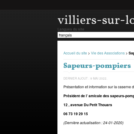
villiers-sur-l
Langues du site
Accueil du site
>
Vie des Associations
>
Sa
Sapeurs-pompiers
DERNIER AJOUT : 9 MAI 2022.
Présentation et information sur la caserne de
Président de l’ amicale des sapeurs-pom
12 , avenue Du Petit Thouars
06 73 19 29 15
(Dernière actualisation : 24-01-2020)