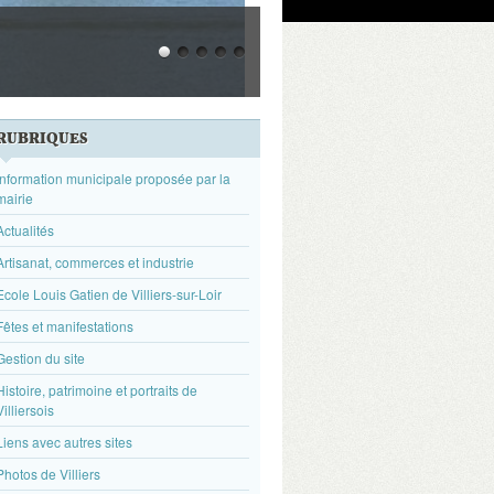
RUBRIQUES
Information municipale proposée par la
mairie
Actualités
Artisanat, commerces et industrie
Ecole Louis Gatien de Villiers-sur-Loir
Fêtes et manifestations
Gestion du site
Histoire, patrimoine et portraits de
Villiersois
Liens avec autres sites
Photos de Villiers