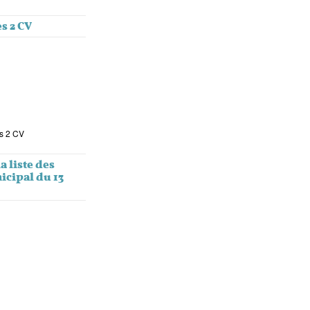
s 2 CV
s 2 CV
a liste des
icipal du 13