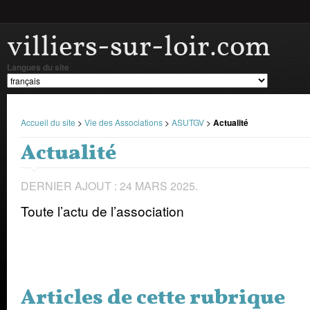
villiers-sur-loir.com
Langues du site
Accueil du site
>
Vie des Associations
>
ASUTGV
>
Actualité
Actualité
DERNIER AJOUT : 24 MARS 2025.
Toute l’actu de l’association
Articles de cette rubrique