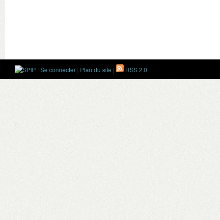
|
Se connecter
|
Plan du site
|
RSS 2.0